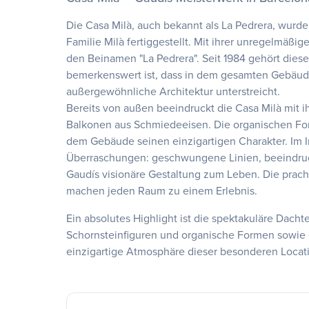
Die Casa Milà, auch bekannt als La Pedrera, wurde
Familie Milà fertiggestellt. Mit ihrer unregelmäßig
den Beinamen "La Pedrera". Seit 1984 gehört dies
bemerkenswert ist, dass in dem gesamten Gebäude 
außergewöhnliche Architektur unterstreicht.
Bereits von außen beeindruckt die Casa Milà mit
Balkonen aus Schmiedeeisen. Die organischen Form
dem Gebäude seinen einzigartigen Charakter. Im I
Überraschungen: geschwungene Linien, beeindru
Gaudís visionäre Gestaltung zum Leben. Die pracht
machen jeden Raum zu einem Erlebnis.
Ein absolutes Highlight ist die spektakuläre Dacht
Schornsteinfiguren und organische Formen sowie 
einzigartige Atmosphäre dieser besonderen Locati