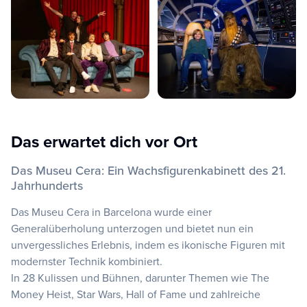
Das erwartet dich vor Ort
Das Museu Cera: Ein Wachsfigurenkabinett des 21.
Jahrhunderts
Das Museu Cera in Barcelona wurde einer
Generalüberholung unterzogen und bietet nun ein
unvergessliches Erlebnis, indem es ikonische Figuren mit
modernster Technik kombiniert.
In 28 Kulissen und Bühnen, darunter Themen wie The
Money Heist, Star Wars, Hall of Fame und zahlreiche