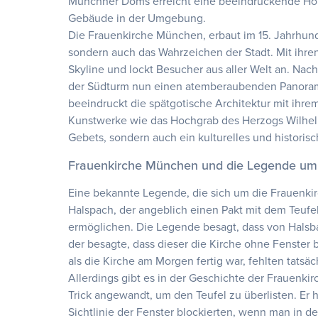
Münchner Doms erreicht eine beeindruckende Höh
Gebäude in der Umgebung.
Die Frauenkirche München, erbaut im 15. Jahrhunde
sondern auch das Wahrzeichen der Stadt. Mit ihre
Skyline und lockt Besucher aus aller Welt an. Na
der Südturm nun einen atemberaubenden Panoram
beeindruckt die spätgotische Architektur mit ihr
Kunstwerke wie das Hochgrab des Herzogs Wilhelm 
Gebets, sondern auch ein kulturelles und historis
Frauenkirche München und die Legende um 
Eine bekannte Legende, die sich um die Frauenkir
Halspach, der angeblich einen Pakt mit dem Teufe
ermöglichen. Die Legende besagt, dass von Halsb
der besagte, dass dieser die Kirche ohne Fenster 
als die Kirche am Morgen fertig war, fehlten tatsäc
Allerdings gibt es in der Geschichte der Frauenk
Trick angewandt, um den Teufel zu überlisten. Er ha
Sichtlinie der Fenster blockierten, wenn man in d