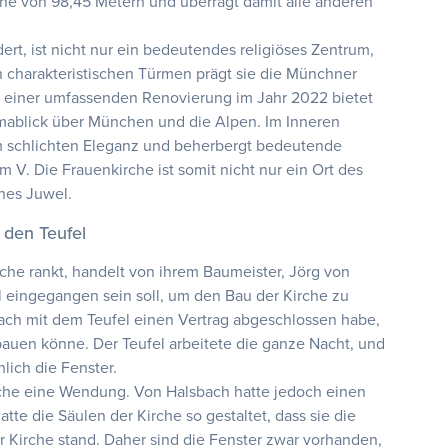
e von 98,45 Metern und überragt damit alle anderen
rt, ist nicht nur ein bedeutendes religiöses Zentrum,
n charakteristischen Türmen prägt sie die Münchner
ch einer umfassenden Renovierung im Jahr 2022 bietet
ablick über München und die Alpen. Im Inneren
em schlichten Eleganz und beherbergt bedeutende
V. Die Frauenkirche ist somit nicht nur ein Ort des
ches Juwel.
den Teufel
che rankt, handelt von ihrem Baumeister, Jörg von
l eingegangen sein soll, um den Bau der Kirche zu
ach mit dem Teufel einen Vertrag abgeschlossen habe,
bauen könne. Der Teufel arbeitete die ganze Nacht, und
hlich die Fenster.
irche eine Wendung. Von Halsbach hatte jedoch einen
tte die Säulen der Kirche so gestaltet, dass sie die
er Kirche stand. Daher sind die Fenster zwar vorhanden,