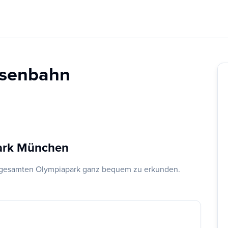
isenbahn
park München
en gesamten Olympiapark ganz bequem zu erkunden.