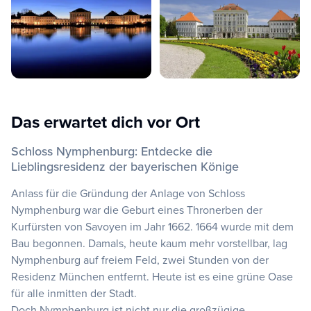
Das erwartet dich vor Ort
Schloss Nymphenburg: Entdecke die
Lieblingsresidenz der bayerischen Könige
Anlass für die Gründung der Anlage von Schloss
Nymphenburg war die Geburt eines Thronerben der
Kurfürsten von Savoyen im Jahr 1662. 1664 wurde mit dem
Bau begonnen. Damals, heute kaum mehr vorstellbar, lag
Nymphenburg auf freiem Feld, zwei Stunden von der
Residenz München entfernt. Heute ist es eine grüne Oase
für alle inmitten der Stadt.
Doch Nymphenburg ist nicht nur die großzügige