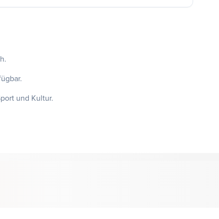
h.
fügbar.
port und Kultur.