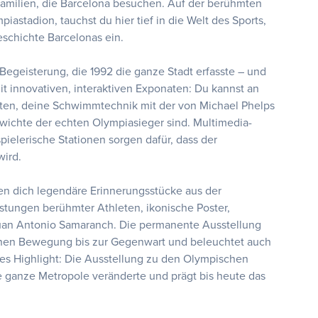
 Familien, die Barcelona besuchen. Auf der berühmten
stadion, tauchst du hier tief in die Welt des Sports,
schichte Barcelonas ein.
Begeisterung, die 1992 die ganze Stadt erfasste – und
t innovativen, interaktiven Exponaten: Du kannst an
eten, deine Schwimmtechnik mit der von Michael Phelps
wichte der echten Olympiasieger sind. Multimedia-
ielerische Stationen sorgen dafür, dass der
wird.
n dich legendäre Erinnerungsstücke aus der
stungen berühmter Athleten, ikonische Poster,
uan Antonio Samaranch. Die permanente Ausstellung
hen Bewegung bis zur Gegenwart und beleuchtet auch
res Highlight: Die Ausstellung zu den Olympischen
ne ganze Metropole veränderte und prägt bis heute das