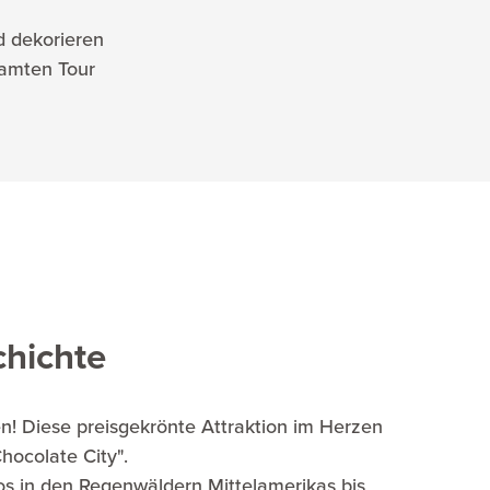
d dekorieren
amten Tour
chichte
en! Diese preisgekrönte Attraktion im Herzen
hocolate City".
s in den Regenwäldern Mittelamerikas bis