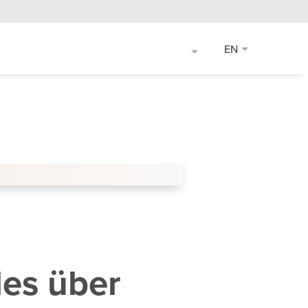
EN
les über