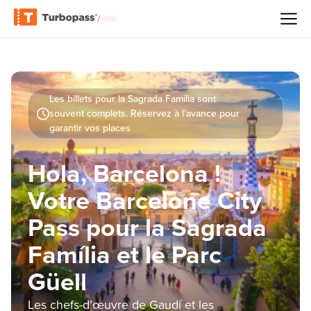
/
Les billets pour la Sagrada Família sont
souvent complets. Réservez à l’avance pour
garantir vos places
Hola, Barcelona !
Votre Barcelone City
Pass pour la Sagrada
Família et le Parc
Güell
Les chefs-d’œuvre de Gaudí et les