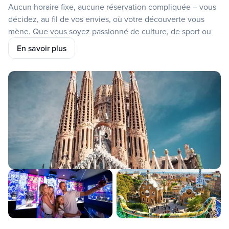
Aucun horaire fixe, aucune réservation compliquée – vous
décidez, au fil de vos envies, où votre découverte vous
mène. Que vous soyez passionné de culture, de sport ou
de gastronomie, votre pass s’adapte à toutes vos passions.
En savoir plus
Le Barcelone City Pass transforme votre séjour en une
aventure fluide, enrichissante et parfaitement orchestrée –
pour vivre Barcelone exactement comme vous l’avez rêvé.