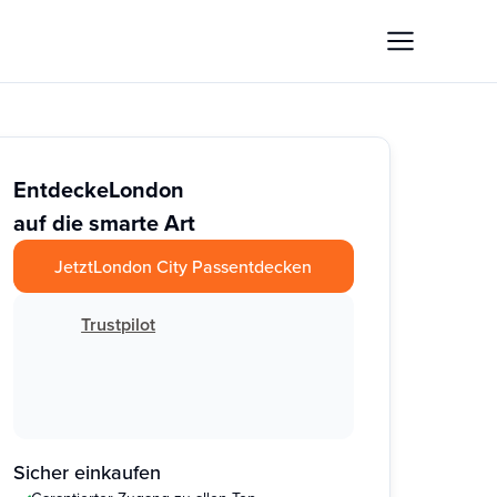
Entdecke
London
auf die smarte Art
Jetzt
London City Pass
entdecken
Trustpilot
Sicher einkaufen