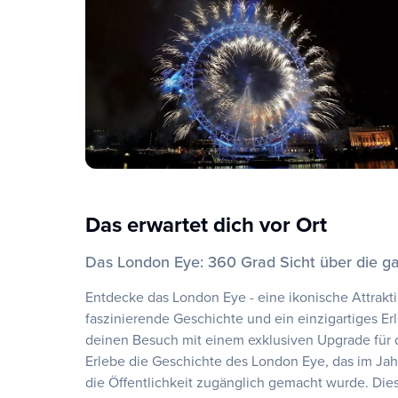
Das erwartet dich vor Ort
Das London Eye: 360 Grad Sicht über die g
Entdecke das London Eye - eine ikonische Attrak
faszinierende Geschichte und ein einzigartiges Er
deinen Besuch mit einem exklusiven Upgrade für 
Erlebe die Geschichte des London Eye, das im Jah
die Öffentlichkeit zugänglich gemacht wurde. D