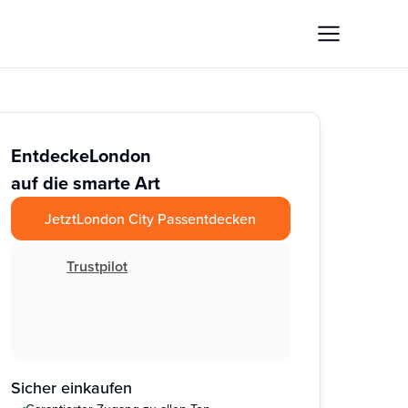
Entdecke
London
auf die smarte Art
Jetzt
London City Pass
entdecken
Trustpilot
Sicher einkaufen