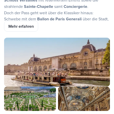
Schloss Versailles
mit reserviertem Eintritt sowie die
strahlende
Sainte-Chapelle
samt
Conciergerie
.
Doch der Pass geht weit über die Klassiker hinaus:
Schwebe mit dem
Ballon de Paris Generali
über die Stadt,
erkunde das Künstlerviertel
Montmartre
auf einer
Mehr erfahren
geführten Tour, lausche dem
Audioguide für Notre-Dame
oder tauche bei einer Verkostung in
Les Caves du Louvre
in die französische Weinkultur ein. Architektur- und
Kunstfans besuchen die
Fondation Louis Vuitton
mit
exklusiver Führung, während du beim
Fragonard Parfum
Workshop
deinen eigenen Duft kreierst. Mit der flexiblen
Hop-on-Hop-off-Bustour
, dem
Fahrradverleih
, einer
geführten
Fahrradtour
zu den Highlights und der
selbstgeführten Tour über den berühmten Friedhof
Père-
Lachaise
entdeckst du Paris ganz nach deinem Geschmack
– Skip-the-Line-Eintritt inklusive.
Ideal für deine Städtereise nach Paris – ob Kurztrip oder
ganze Woche: Du genießt direkten
Zugang zu allen Paris
Highlights ohne Anstehen
und entscheidest selbst, wie