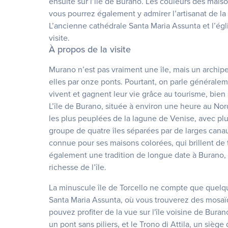
ensuite sur l’île de Burano. Les couleurs des mai
vous pourrez également y admirer l’artisanat de la de
L’ancienne cathédrale Santa Maria Assunta et l’égli
visite.
À propos de la visite
Murano n’est pas vraiment une île, mais un archipe
elles par onze ponts. Pourtant, on parle généralem
vivent et gagnent leur vie grâce au tourisme, bien s
L’île de Burano, située à environ une heure au Nord
les plus peuplées de la lagune de Venise, avec plus
groupe de quatre îles séparées par de larges canau
connue pour ses maisons colorées, qui brillent de 
également une tradition de longue date à Burano, et 
richesse de l’île.
La minuscule île de Torcello ne compte que quelque
Santa Maria Assunta, où vous trouverez des mosaïq
pouvez profiter de la vue sur l'île voisine de Bur
un pont sans piliers, et le Trono di Attila, un siège