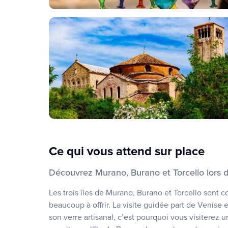
Ce qui vous attend sur place
Découvrez Murano, Burano et Torcello lors d
Les trois îles de Murano, Burano et Torcello sont
beaucoup à offrir. La visite guidée part de Venise 
son verre artisanal, c’est pourquoi vous visiterez un