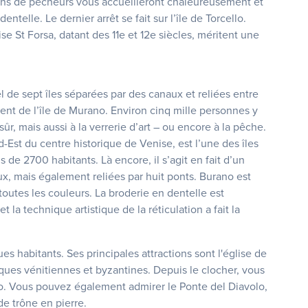
sons de pêcheurs vous accueilleront chaleureusement et
ntelle. Le dernier arrêt se fait sur l’île de Torcello.
se St Forsa, datant des 11e et 12e siècles, méritent une
l de sept îles séparées par des canaux et reliées entre
ent de l’île de Murano. Environ cinq mille personnes y
ûr, mais aussi à la verrerie d’art – ou encore à la pêche.
-Est du centre historique de Venise, est l’une des îles
 de 2700 habitants. Là encore, il s’agit en fait d’un
x, mais également reliées par huit ponts. Burano est
toutes les couleurs. La broderie en dentelle est
la technique artistique de la réticulation a fait la
s habitants. Ses principales attractions sont l'église de
ues vénitiennes et byzantines. Depuis le clocher, vous
ano. Vous pouvez également admirer le Ponte del Diavolo,
 de trône en pierre.