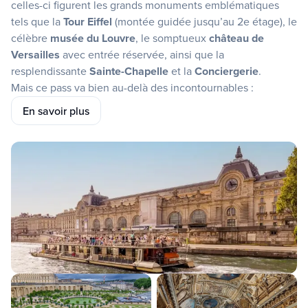
celles-ci figurent les grands monuments emblématiques
tels que la
Tour Eiffel
(montée guidée jusqu’au 2e étage), le
célèbre
musée du Louvre
, le somptueux
château de
Versailles
avec entrée réservée, ainsi que la
resplendissante
Sainte-Chapelle
et la
Conciergerie
.
Mais ce pass va bien au-delà des incontournables :
Survolez la ville à bord du
Ballon de Paris Generali
,
En savoir plus
explorez le quartier des artistes
Montmartre
lors d’une
visite guidée, écoutez l’
audioguide de Notre-Dame
ou
plongez-vous dans la culture viticole française lors d’une
dégustation aux
Caves du Louvre
. Les amateurs
d’architecture et d’art visiteront la
Fondation Louis Vuitton
avec une visite guidée exclusive, tandis que vous créerez
votre propre parfum lors de l’
atelier de parfumerie
Fragonard
. Grâce au
circuit en bus à arrêts libres
flexible,
à la
location de vélos
, à une
visite guidée à vélo
des sites
incontournables et à la visite libre du célèbre cimetière
Père-Lachaise
, vous découvrirez Paris à votre guise – avec
accès coupe-file inclus.