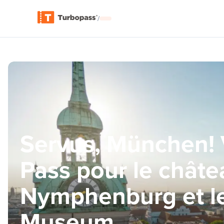
/
Servus, München! 
Pass pour le châte
Nymphenburg et l
Museum