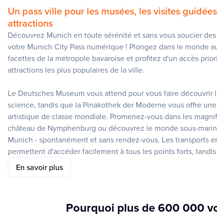
Un pass ville pour les musées, les visites guidées
attractions
Découvrez Munich en toute sérénité et sans vous soucier des b
votre Munich City Pass numérique ! Plongez dans le monde au
facettes de la métropole bavaroise et profitez d'un accès prior
attractions les plus populaires de la ville.
Le Deutsches Museum vous attend pour vous faire découvrir 
science, tandis que la Pinakothek der Moderne vous offre un
artistique de classe mondiale. Promenez-vous dans les magnif
château de Nymphenburg ou découvrez le monde sous-marin 
Munich - spontanément et sans rendez-vous. Les transports
permettent d'accéder facilement à tous les points forts, tandi
découvrez les plus beaux coins de Munich grâce au circuit à a
En savoir plus
ou à une visite guidée passionnante de la ville.
Votre compagnon de voyage numérique fait de votre visite un j
Pourquoi plus de 600 000 vo
vous suffit de scanner le code QR pour commencer votre ave