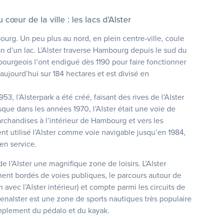
cœur de la ville : les lacs d’Alster
ourg. Un peu plus au nord, en plein centre-ville, coule
 non d’un lac. L’Alster traverse Hambourg depuis le sud du
mbourgeois l’ont endigué dès 1190 pour faire fonctionner
 aujourd’hui sur 184 hectares et est divisé en
53, l’Alsterpark a été créé, faisant des rives de l’Alster
sque dans les années 1970, l’Alster était une voie de
chandises à l’intérieur de Hambourg et vers les
nt utilisé l’Alster comme voie navigable jusqu’en 1984,
 en service.
de l’Alster une magnifique zone de loisirs. L’Alster
ement bordés de voies publiques, le parcours autour de
m avec l’Alster intérieur) et compte parmi les circuits de
ßenalster est une zone de sports nautiques très populaire
simplement du pédalo et du kayak.