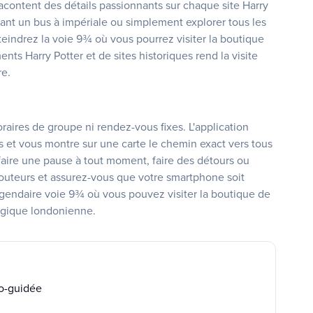
acontent des détails passionnants sur chaque site Harry
nant un bus à impériale ou simplement explorer tous les
tteindrez la voie 9¾ où vous pourrez visiter la boutique
s Harry Potter et de sites historiques rend la visite
re.
oraires de groupe ni rendez-vous fixes. L'application
s et vous montre sur une carte le chemin exact vers tous
faire une pause à tout moment, faire des détours ou
couteurs et assurez-vous que votre smartphone soit
égendaire voie 9¾ où vous pouvez visiter la boutique de
magique londonienne.
to-guidée