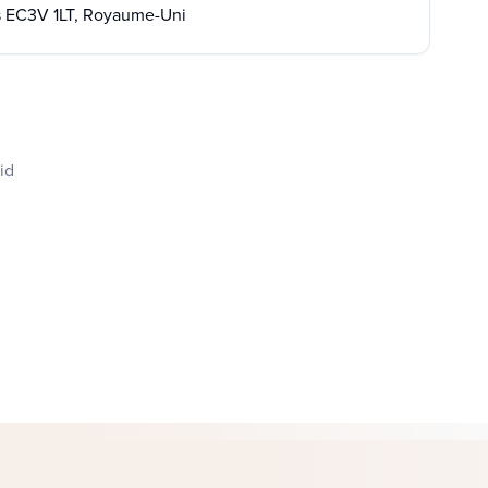
s EC3V 1LT, Royaume-Uni
id