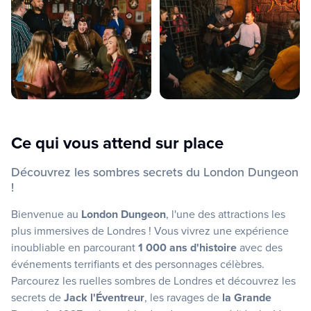
Ce qui vous attend sur place
Découvrez les sombres secrets du London Dungeon
!
Bienvenue au
London Dungeon
, l'une des attractions les
plus immersives de Londres ! Vous vivrez une expérience
inoubliable en parcourant
1 000 ans d'histoire
avec des
événements terrifiants et des personnages célèbres.
Parcourez les ruelles sombres de Londres et découvrez les
secrets de
Jack l'Éventreur
, les ravages de
la Grande