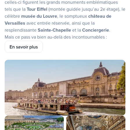
celles-ci figurent les grands monuments emblématiques
tels que la
Tour Eiffel
(montée guidée jusqu’au 2e étage), le
célèbre
musée du Louvre
, le somptueux
château de
Versailles
avec entrée réservée, ainsi que la
resplendissante
Sainte-Chapelle
et la
Conciergerie
.
Mais ce pass va bien au-delà des incontournables :
Survolez la ville à bord du
Ballon de Paris Generali
,
En savoir plus
explorez le quartier des artistes
Montmartre
lors d’une
visite guidée, écoutez l’
audioguide de Notre-Dame
ou
plongez-vous dans la culture viticole française lors d’une
dégustation aux
Caves du Louvre
. Les amateurs
d’architecture et d’art visiteront la
Fondation Louis Vuitton
avec une visite guidée exclusive, tandis que vous créerez
votre propre parfum lors de l’
atelier de parfumerie
Fragonard
. Grâce au
circuit en bus à arrêts libres
flexible,
à la
location de vélos
, à une
visite guidée à vélo
des sites
incontournables et à la visite libre du célèbre cimetière
Père-Lachaise
, vous découvrirez Paris à votre guise – avec
accès coupe-file inclus.